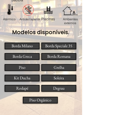
Sabbia
Piscinas
Atérmico
Antiderrapante
Ambientes
externos
Modelos disponíveis.
Borda Milano
Borda Speciale 35
Borda Greca
Borda Romana
Piso
Grelha
Kit Ducha
Soleira
Rodapé
Degrau
Piso Orgânico