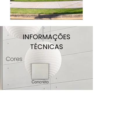
INFORMAÇÕES
TÉCNICAS
Cores
Concreto
Descrição e Detalhes do
Produto
Produzido artesanalmente pela Zeus, o
revestimento em concreto arquitetônico
de alta resistência e durabilidade . Ideal